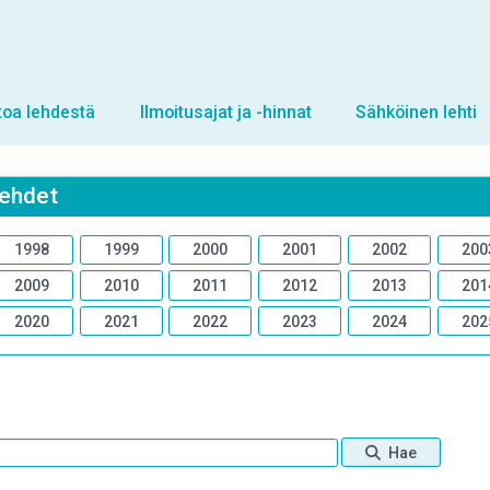
toa lehdestä
Ilmoitusajat ja -hinnat
Sähköinen lehti
lehdet
1998
1999
2000
2001
2002
200
2009
2010
2011
2012
2013
201
2020
2021
2022
2023
2024
202
Hae