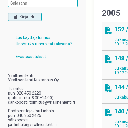
2005
Kirjaudu
152 
Luo käyttäjätunnus
Julkais
Unohtuiko tunnus tai salasana?
30.12.
Evästeasetukset
148 
Julkais
19.12.
Virallinen lehti
Virallinen lehti Kustannus Oy
144 
Toimitus:
puh. 020 450 2220
Julkais
(puhelinaika: 8.00–14.00)
sähköposti: toimitus@virallinenlehti.fi
140 
Päätoimittaja Jari Linhala
puh. 040 860 2426
sähköposti:
Julkais
jari.linhala@virallinenlehti.fi
30.11.