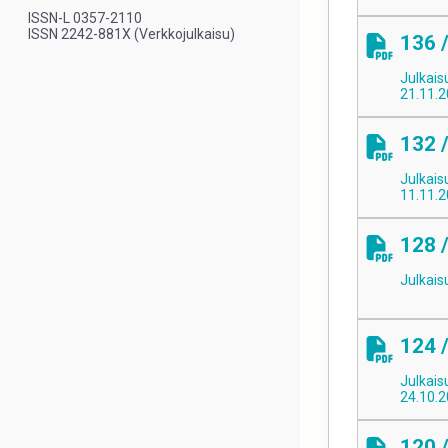
ISSN-L 0357-2110
ISSN 2242-881X (Verkkojulkaisu)
136 
Julkais
21.11.
132 
Julkais
11.11.
128 
Julkais
124 
Julkais
24.10.
120 