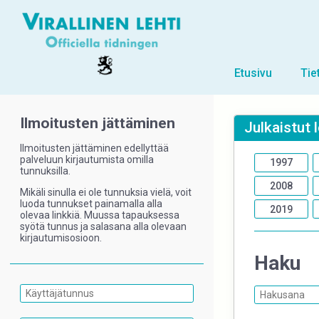
Etusivu
Tie
Ilmoitusten jättäminen
Julkaistut 
Ilmoitusten jättäminen edellyttää
palveluun kirjautumista omilla
1997
tunnuksilla.
2008
Mikäli sinulla ei ole tunnuksia vielä, voit
luoda tunnukset painamalla alla
2019
olevaa linkkiä. Muussa tapauksessa
syötä tunnus ja salasana alla olevaan
kirjautumisosioon.
Haku