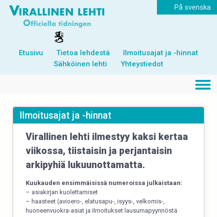
På svenska
Etusivu
Tietoa lehdestä
Ilmoitusajat ja -hinnat
Sähköinen lehti
Yhteystiedot
Ilmoitusajat ja -hinnat
Virallinen lehti ilmestyy kaksi kertaa
viikossa, tiistaisin ja perjantaisin
arkipyhiä lukuunottamatta.
Kuukauden ensimmäisissä numeroissa julkaistaan:
– asiakirjan kuolettamiset
– haasteet (avioero-, elatusapu-, isyys-, velkomis-,
huoneenvuokra-asiat ja ilmoitukset lausumapyynnöstä