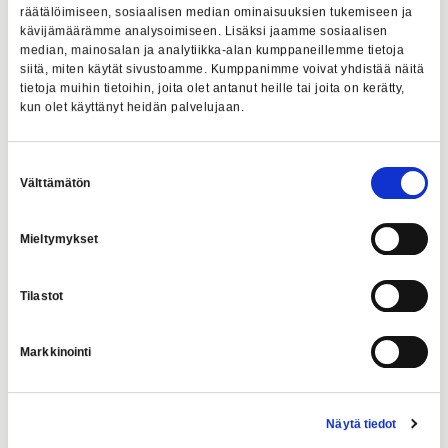
räätälöimiseen, sosiaalisen median ominaisuuksien tukemiseen ja
kävijämäärämme analysoimiseen. Lisäksi jaamme sosiaalisen
median, mainosalan ja analytiikka-alan kumppaneillemme tietoja
Ks.
OHJEET Virallisen lehden ilmoitusjärjestelmän
siitä, miten käytät sivustoamme. Kumppanimme voivat yhdistää näitä
käyttämiseksi.
tietoja muihin tietoihin, joita olet antanut heille tai joita on kerätty,
kun olet käyttänyt heidän palvelujaan.
Ks. myös
Virallisen lehden säädösperusta.
Ilmoitukset toivotaan jätettävän ilmoituslomakkeiden kautta.
Ilmoitukset voidaan toimittaa myös sähköpostilla, mutta
Suostumuksen
tällöin veloitetaan ilmoitushinnan lisäksi palvelumaksu.
Välttämätön
valinta
Mieltymykset
Ilmoitusten jättäminen kuukauden
ensimmäisiin numeroihin vuonna
Tilastot
2026
Markkinointi
Aineisto
Kuukausi
Numero/Ilmestymispäivä
viimeistään
19.12.2025,
Näytä tiedot
Tammikuu
1/2.1.2026
klo 12.00
mennessä