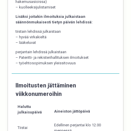
hakemusasioissa)
– kuolleeksijulistamiset
Lisäksi joitakin ilmoituksia julkaistaan
säännönmukaisesti tietyn päivän lehdissä:
tiistain lehdissä julkaistaan
– hyvää virkakieltä
– lääkeluvat
perjantain lehdissä julkaistaan
– Patentti- ja rekisterihallituksen ilmoitukset
– työehtosopimuksen yleissitovuus
Ilmoitusten jättäminen
viikkonumeroihin
Haluttu
Aineiston jättöpäivä
julkaisupäivä
Edellinen perjantai klo 12.00
Tiistai
mennessä