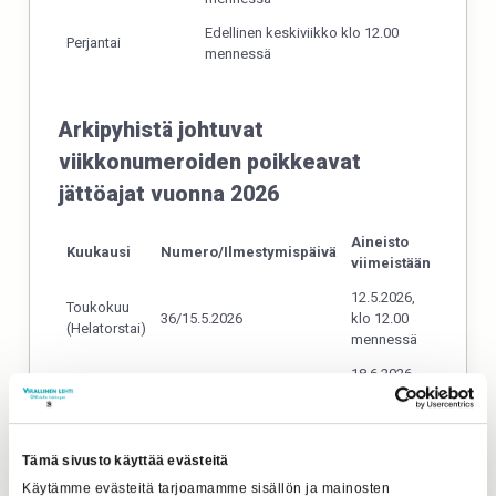
Edellinen keskiviikko klo 12.00
Perjantai
mennessä
Arkipyhistä johtuvat
viikkonumeroiden poikkeavat
jättöajat vuonna 2026
Aineisto
Kuukausi
Numero/Ilmestymispäivä
viimeistään
12.5.2026,
Toukokuu
36/15.5.2026
klo 12.00
(Helatorstai)
mennessä
18.6.2026,
Kesäkuu
46/23.6.2026
klo 12.00
(Juhannus)
mennessä
23.12.2026,
Joulukuu
Tämä sivusto käyttää evästeitä
99/29.12.2026
klo 12.00
(Joulu)
Käytämme evästeitä tarjoamamme sisällön ja mainosten
mennessä