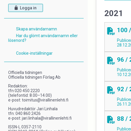
Logga in
2021
Skapa användarnamn
100 
Har du glömt användarnamn eller
lösenord?
Publice
28.12.
Cookie-inställningar
96 /
Publice
Officiella tidningen
10.12.
Officiella tidningen Förlag Ab
Redaktion:
92 /
tfn 020 450 2220
(telefontid: 8.00–14.00)
Publice
e-post: toimitus@virallinenlehti.fi
26.11.
Huvudredaktör Jari Linhala
tfn: 040 860 2426
88 /
e-post: jari.linhala@virallinenlehti.fi
ISSN-L 0357-2110
Publice