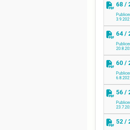
68 /
Publice
3.9.202
64 /
Publice
20.8.2
60 /
Publice
6.8.202
56 /
Publice
23.7.2
52 /