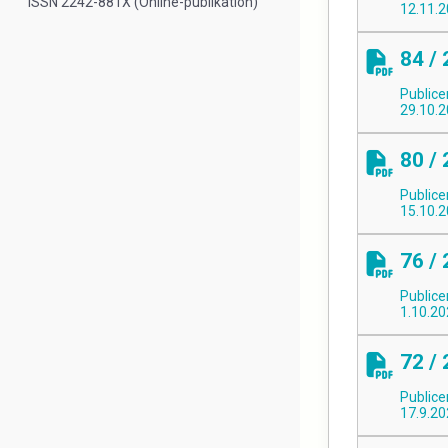
ISSN 2242-881X (Online-publikation)
12.11.
84 /
Publice
29.10.
80 /
Publice
15.10.
76 /
Publice
1.10.2
72 /
Publice
17.9.2