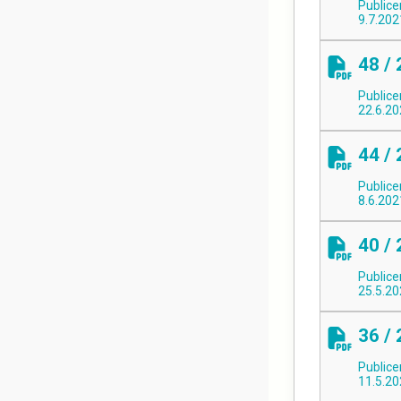
Publice
9.7.202
48 /
Publice
22.6.2
44 /
Publice
8.6.202
40 /
Publice
25.5.2
36 /
Publice
11.5.2