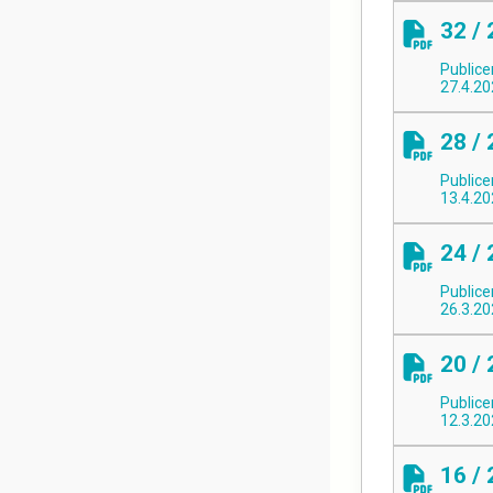
32 /
Publice
27.4.2
28 /
Publice
13.4.2
24 /
Publice
26.3.2
20 /
Publice
12.3.2
16 /