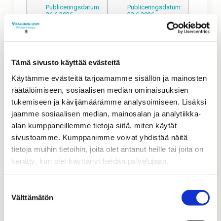
Publiceringsdatum:
Publiceringsdatum:
26.6.2026
23.6.2026
45 / 2026
44 / 2026
Publiceringsdatum:
Publiceringsdatum:
16.6.2026
12.6.2026
Tämä sivusto käyttää evästeitä
Käytämme evästeitä tarjoamamme sisällön ja mainosten
43 / 2026
42 / 2026
räätälöimiseen, sosiaalisen median ominaisuuksien
Publiceringsdatum:
Publiceringsdatum:
tukemiseen ja kävijämäärämme analysoimiseen. Lisäksi
9.6.2026
5.6.2026
jaamme sosiaalisen median, mainosalan ja analytiikka-
alan kumppaneillemme tietoja siitä, miten käytät
41 / 2026
40 / 2026
sivustoamme. Kumppanimme voivat yhdistää näitä
Publiceringsdatum:
Publiceringsdatum:
tietoja muihin tietoihin, joita olet antanut heille tai joita on
2.6.2026
29.5.2026
kerätty, kun olet käyttänyt heidän palvelujaan.
39 / 2026
38 / 2026
Suostumuksen
Publiceringsdatum:
Publiceringsdatum:
Välttämätön
valinta
26.5.2026
22.5.2026