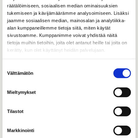
Digipalvelun
räätälöimiseen, sosiaalisen median ominaisuuksien
tukemiseen ja kävijämäärämme analysoimiseen. Lisäksi
saavutettavuuden tila
jaamme sosiaalisen median, mainosalan ja analytiikka-
alan kumppaneillemme tietoja siitä, miten käytät
Ei täytä kriittisiä saavutettavuusvaatimuksia.
sivustoamme. Kumppanimme voivat yhdistää näitä
Ei saavutettava sisältö
tietoja muihin tietoihin, joita olet antanut heille tai joita on
kerätty, kun olet käyttänyt heidän palvelujaan.
* Verkkosivusto ei ole vielä kaikilta osin vaatimusten
mukainen
Suostumuksen
* Kohtuuton rasite
Välttämätön
valinta
Lehden ilmoitusjärjestelmä ei ole avoin, vaan ainoastaan
rekisteröityneiden ilmoittajien käytössä. Uudet julkaistavat
Mieltymykset
pdf-muotoiset ja kaikille avoimet lehdet täyttävät
saavutettavuuskriteerit vuoden 2024 aikana.
Huomasitko
Tilastot
saavutettavuuspuutteen
Markkinointi
digipalvelussamme? Kerro