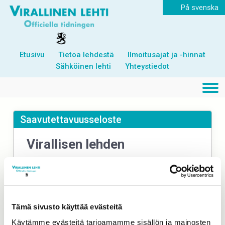
På svenska
Etusivu
Tietoa lehdestä
Ilmoitusajat ja -hinnat
Sähköinen lehti
Yhteystiedot
Saavutettavuusseloste
Virallisen lehden
saavutettavuusseloste
Tämä saavutettavuusseloste koskee palvelua
www.virallinenlehti.fi ja on laadittu/päivitetty 17.11.2020.
Tämä sivusto käyttää evästeitä
Olemme arvioineet palvelun saavutettavuuden itse.
Käytämme evästeitä tarjoamamme sisällön ja mainosten