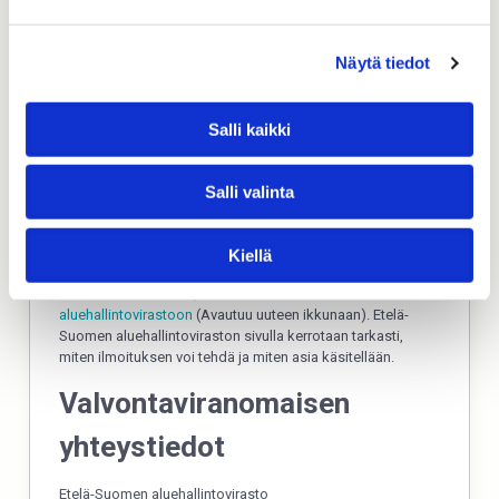
se meille sähköpostilla
Näytä tiedot
toimitus@virallinenlehti.fi
ja teemme parhaamme puutteen korjaamiseksi.
Salli kaikki
Valvontaviranomainen
Salli valinta
Jos huomaat sivustolla saavutettavuusongelmia, anna
ensin palautetta meille eli sivuston ylläpitäjälle.
Vastauksessa voi mennä 14 päivää. Jos et ole tyytyväinen
Kiellä
saamaasi vastaukseen tai et saa vastausta lainkaan
kahden viikon aikana, voit tehdä ilmoituksen
Etelä-Suomen
aluehallintovirastoon
(Avautuu uuteen ikkunaan). Etelä-
Suomen aluehallintoviraston sivulla kerrotaan tarkasti,
miten ilmoituksen voi tehdä ja miten asia käsitellään.
Valvontaviranomaisen
yhteystiedot
Etelä-Suomen aluehallintovirasto